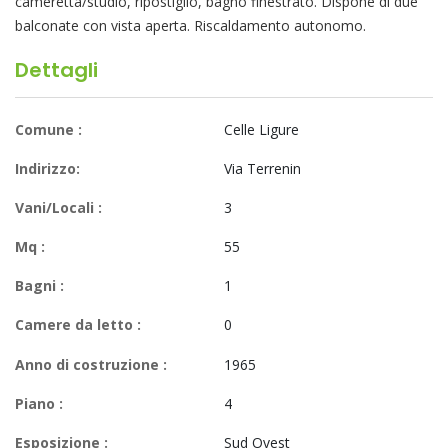
cameretta/studio, ripostiglio, bagno finestrato. Dispone di due
balconate con vista aperta. Riscaldamento autonomo.
Dettagli
Comune :
Celle Ligure
Indirizzo:
Via Terrenin
Vani/Locali :
3
Mq :
55
Bagni :
1
Camere da letto :
0
Anno di costruzione :
1965
Piano :
4
Esposizione :
Sud Ovest