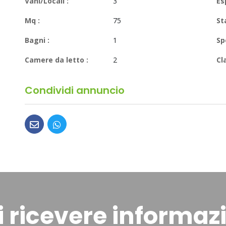
Vani/Locali :
3
Es
Mq :
75
St
Bagni :
1
Sp
Camere da letto :
2
Cl
Condividi annuncio
 ricevere informaz