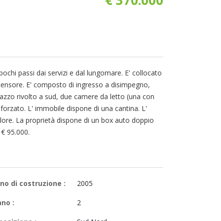
ochi passi dai servizi e dal lungomare. E' collocato
scensore. E' composto di ingresso a disimpegno,
razzo rivolto a sud, due camere da letto (una con
forzato. L' immobile dispone di una cantina. L'
ore. La proprietà dispone di un box auto doppio
 € 95.000.
no di costruzione :
2005
ano :
2