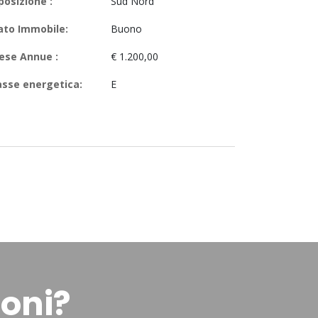
posizione :
Sud Nord
ato Immobile:
Buono
ese Annue :
€ 1.200,00
asse energetica:
E
ioni?