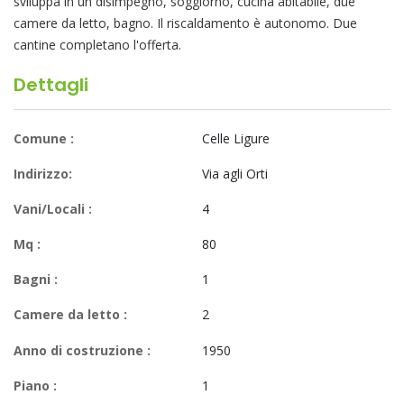
sviluppa in un disimpegno, soggiorno, cucina abitabile, due
camere da letto, bagno. Il riscaldamento è autonomo. Due
cantine completano l'offerta.
Dettagli
Comune :
Celle Ligure
Indirizzo:
Via agli Orti
Vani/Locali :
4
Mq :
80
Bagni :
1
Camere da letto :
2
Anno di costruzione :
1950
Piano :
1