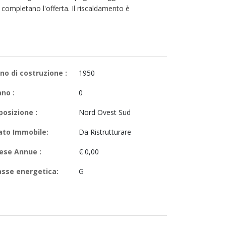
 completano l'offerta. Il riscaldamento è
no di costruzione :
1950
ano :
0
posizione :
Nord Ovest Sud
ato Immobile:
Da Ristrutturare
ese Annue :
€ 0,00
asse energetica:
G