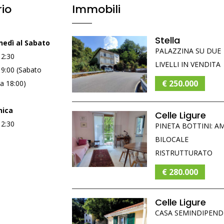
io
Immobili
Stella
nedì al Sabato
PALAZZINA SU DUE
12:30
LIVELLI IN VENDITA
19:00 (Sabato
€ 250.000
a 18:00)
ica
Celle Ligure
12:30
PINETA BOTTINI: A
BILOCALE
RISTRUTTURATO
€ 280.000
Celle Ligure
CASA SEMINDIPEN