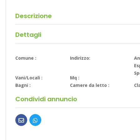
Descrizione
Dettagli
Comune :
Indirizzo:
An
Es
Sp
Vani/Locali :
Mq :
Bagni :
Camere da letto :
Cl
Condividi annuncio