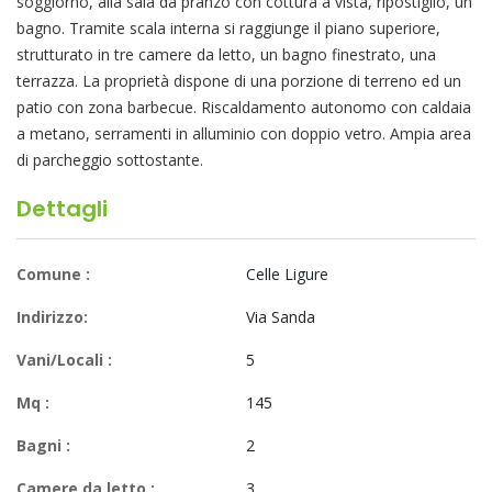
soggiorno, alla sala da pranzo con cottura a vista, ripostiglio, un
bagno. Tramite scala interna si raggiunge il piano superiore,
strutturato in tre camere da letto, un bagno finestrato, una
terrazza. La proprietà dispone di una porzione di terreno ed un
patio con zona barbecue. Riscaldamento autonomo con caldaia
a metano, serramenti in alluminio con doppio vetro. Ampia area
di parcheggio sottostante.
Dettagli
Comune :
Celle Ligure
Indirizzo:
Via Sanda
Vani/Locali :
5
Mq :
145
Bagni :
2
Camere da letto :
3